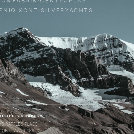
ROMFABRIK
·
CENTROPLAST
·
ENIQ
·
XCNT
·
SILVERYACHTS
OFFICE SINGAPORE
80 RAFFLES PLACE
UOB PLAZA 1 #59-02