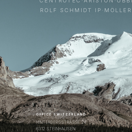
CENTROTEC
·
ARISTON
·
UBB
ROLF SCHMIDT IP
·
MÖLLER
OFFICE SWITZERLAND
HINTERBERGSTRASSE 24
6312 STEINHAUSEN