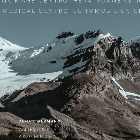
INK
·
MAGE
·
CENTROTHERM
·
SONNENST
 MEDICAL
·
CENTROTEC IMMOBILIEN
·
C
OFFICE GERMANY
WALTER-GROPIUS-STR. 15
80807 MUNICH